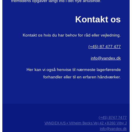
fremtidens opgaver langt ind i det nye årtusinde.
Kontakt os
Kontakt os hvis du har behov for råd eller vejledning.
(+45) 87 477 477
info@vandex.dk
Her kan vi også henvise til nærmeste lagerførende
forhandler eller til en erfaren håndværker.
(+45) 8747 7477
VANDEX A/S • Vilhelm Becks Vej 42 • 8260 Viby J
info@vandex.dk